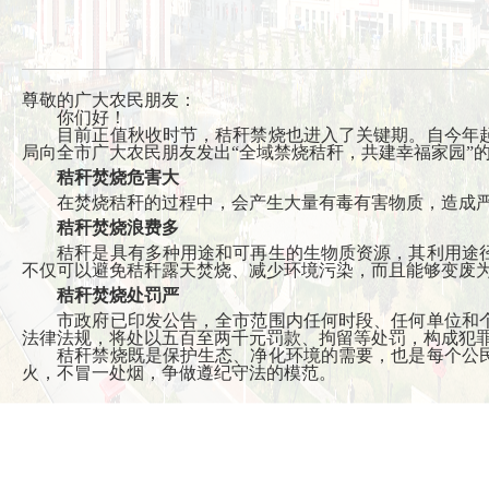
尊敬的广大农民朋友：
你们好！
目前正值秋收时节，秸秆禁烧也进入了关键期。自今年起
局向全市广大农民朋友发出“全域禁烧秸秆，共建幸福家园”
秸秆焚烧危害大
在焚烧秸秆的过程中，会产生大量有毒有害物质，造成严重
秸秆焚烧浪费多
秸秆是具有多种用途和可再生的生物质资源，其利用途径
不仅可以避免秸秆露天焚烧、减少环境污染，而且能够变废
秸秆焚烧处罚严
市政府已印发公告，全市范围内任何时段、任何单位和个
法律法规，将处以五百至两千元罚款、拘留等处罚，构成犯
秸秆禁烧既是保护生态、净化环境的需要，也是每个公民
火，不冒一处烟，争做遵纪守法的模范。