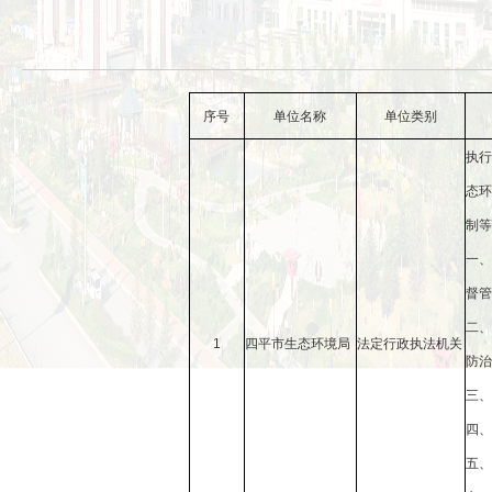
序号
单位名称
单位类别
执行
态环
制等
一、
督管
二、
1
四平市生态环境局
法定行政执法机关
防治
三、
四、
五、