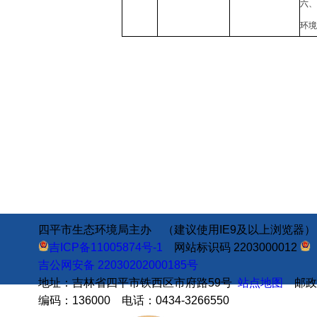
六、
环境
四平市生态环境局主办 （建议使用IE9及以上浏览器）
吉ICP备11005874号-1
网站标识码 2203000012
吉公网安备 22030202000185号
地址：吉林省四平市铁西区市府路59号
站点地图
邮政
编码：136000 电话：0434-3266550