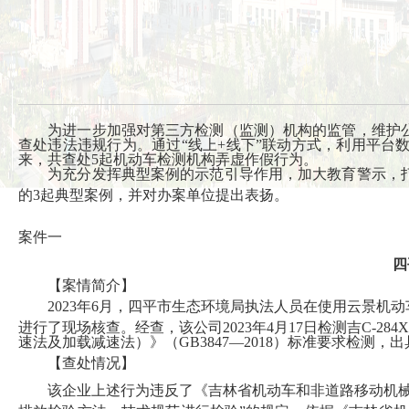
为进一步加强对第三方检测（监测）机构的监管，维护公
查处违法违规行为。通过“线上+线下”联动方式，利用平
来，共查处5起机动车检测机构弄虚作假行为。
为充分发挥典型案例的示范引导作用，加大教育警示，打
的3起典型案例，并对办案单位提出表扬。
案件一
四
【案情简介】
2023年6月，四平市生态环境局执法人员在使用云景机
进行了现场核查。经查，该公司2023年4月17日检测吉C-
速法及加载减速法）》（GB3847—2018）标准要求检测
【查处情况】
该企业上述行为违反了《吉林省机动车和非道路移动机械排