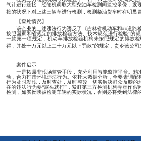
气计进行连接，经随机调取大型柴油车检测间监控录像，发现该检
接的状况下对上述三辆车进行检测，检测柴油货车时有明显
【查处情况】
该企业的上述违法行为违反了《吉林省机动车和非道路移动
按照国家和省规定的排放检验方法、技术规范进行检验”的
一款第一项规定，机动车排放检验机构未按照规定的排放检
得，并处十万元以上二十万元以下罚款”的规定，责令该公司
案件启示
一是拓展非现场监管手段，充分利用智能监控平台。精准
动，合力打击环境违法行为。依托大数据分析，全要素调配
行为及时发现，及时查处，及时整改，切实解决群众反映的
在的违法行为要“露头就打”，紧盯第三方检测机构弄虚作
检测，如实反映被检测车辆的实际状况，否则必将受到法律