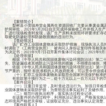
【案情简介】
梨树县小宽镇寿堂金属再生资源回收厂主要从事废金属及废
护局审批，2021年5月20日自主完成环保验收工作并投入生
厂进行现场检查时发现，该厂生产原料未按照环评要求贮存
取硬化防渗处理和防扬散措施的违法行为。
【查处情况】
该厂贮存工业固体废物未采取防护措施，现场执法人员对
时调取了《工商营业执照》、被询问人身份证复印件等相关材料。
为决定书；2021年9月7日召开案件集体讨论会议；2021
【处理依据】
根据《中华人民共和国固体废物污染环境防治法》第二十条
失、防渗漏或者其他防止污染环境的措施，不得擅自倾倒、
依据《中华人民共和国固体废物污染环境防治法》第一百零
节严重的，报经 有批准权的人民政府批准，可以责令停业或
（十）贮存工业固体废物未采取符合国家环境保护标准的
有前款第十项行为之一，处十万元以上一百万元以下的
【案件启示】
（一）注重日常监管，及时查处违法行为。加强日常检查
业固体废物未采取防护措，为查明违法事实起到了关键作用
（二）规范行政执法程序，落实执法过程全记录。
在该案件的办理过程中，利用执法记录仪，严格落实执法
态环境局严格把关审核，证据取证充分、违法事实认定清楚
【案件联系人】