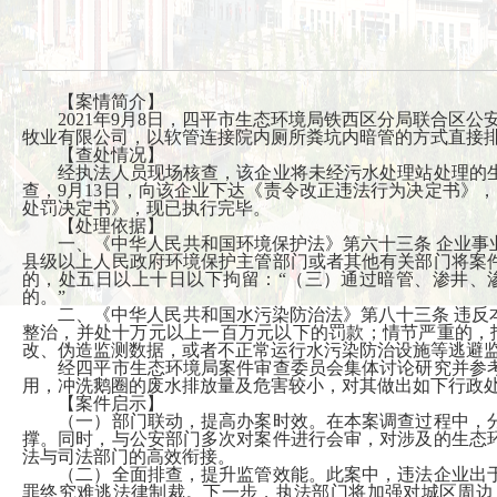
【案情简介】
2021年9月8日，四平市生态环境局铁西区分局联合区公
牧业有限公司，以软管连接院内厕所粪坑内暗管的方式直接
【查处情况】
经执法人员现场核查，该企业将未经污水处理站处理的生
查，9月13日，向该企业下达《责令改正违法行为决定书》
处罚决定书》，现已执行完毕。
【处理依据】
一、《中华人民共和国环境保护法》第六十三条 企业事业
县级以上人民政府环境保护主管部门或者其他有关部门将案
的，处五日以上十日以下拘留：“（三）通过暗管、渗井、
的。”
二、《中华人民共和国水污染防治法》第八十三条 违反本
整治，并处十万元以上一百万元以下的罚款；情节严重的，
改、伪造监测数据，或者不正常运行水污染防治设施等逃避监
经四平市生态环境局案件审查委员会集体讨论研究并参考
用，冲洗鹅圈的废水排放量及危害较小，对其做出如下行政
【案件启示】
（一）部门联动，提高办案时效。在本案调查过程中，分
撑。同时，与公安部门多次对案件进行会审，对涉及的生态
法与司法部门的高效衔接。
（二）全面排查，提升监管效能。此案中，违法企业出于
罪终究难逃法律制裁。下一步，执法部门将加强对城区周边