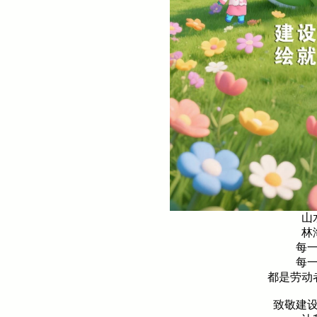
山
林
每
每
都是劳动
致敬建